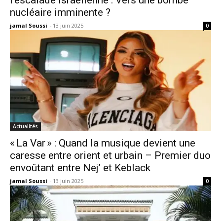
l’escalade israélienne : Vers une bombe
nucléaire imminente ?
jamal Soussi
-
13 juin 2025
0
Actualités
« La Var » : Quand la musique devient une
caresse entre orient et urbain – Premier duo
envoûtant entre Nej’ et Keblack
jamal Soussi
-
13 juin 2025
0