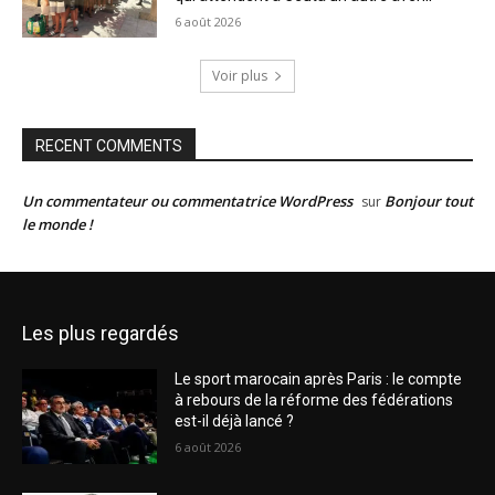
6 août 2026
Voir plus
RECENT COMMENTS
Un commentateur ou commentatrice WordPress
Bonjour tout
sur
le monde !
Les plus regardés
Le sport marocain après Paris : le compte
à rebours de la réforme des fédérations
est-il déjà lancé ?
6 août 2026