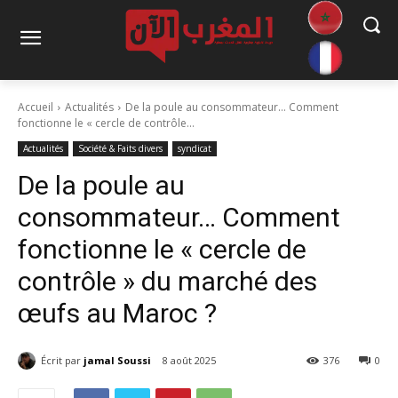
Accueil
Actualités
De la poule au consommateur… Comment
fonctionne le « cercle de contrôle...
Actualités
Société & Faits divers
syndicat
De la poule au
consommateur… Comment
fonctionne le « cercle de
contrôle » du marché des
œufs au Maroc ?
Écrit par
jamal Soussi
8 août 2025
376
0