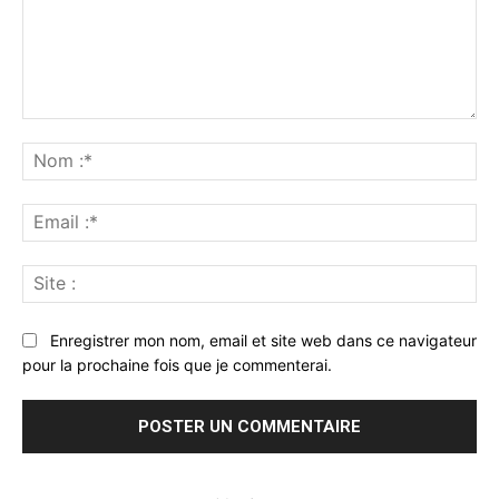
Commenter
:
No
:*
Ema
:*
Sit
:
Enregistrer mon nom, email et site web dans ce navigateur
pour la prochaine fois que je commenterai.