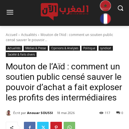
Accueil
Actualités
Mouton de l’Aïd : comment un soutien public
censé sauver le pouvoir...
Actualités
Médias & Presse
Opinions & Analyses
Politique
syndicat
Société & Faits divers
Mouton de l’Aïd : comment un
soutien public censé sauver le
pouvoir d’achat a fait exploser
les profits des intermédiaires
Écrit par
Anouar SOUSSI
18 mai 2026
117
0