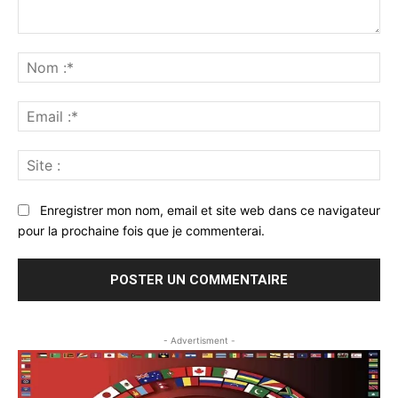
Commenter
:
No
:*
Ema
:*
Sit
:
Enregistrer mon nom, email et site web dans ce navigateur
pour la prochaine fois que je commenterai.
- Advertisment -