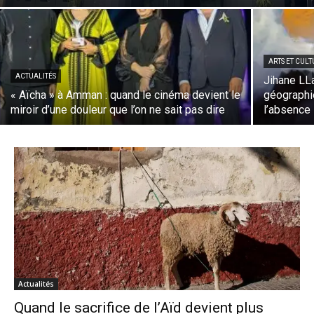
ARTS ET CUL
ACTUALITÉS
Jihane LLa
« Aïcha » à Amman : quand le cinéma devient le
géographi
miroir d’une douleur que l’on ne sait pas dire
l’absence
Actualités
Quand le sacrifice de l’Aïd devient plus