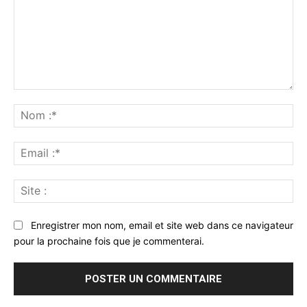
Commenter
:
No
:*
Ema
:*
Sit
:
Enregistrer mon nom, email et site web dans ce navigateur
pour la prochaine fois que je commenterai.