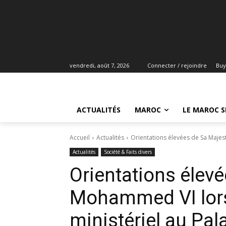
vendredi, août 7, 2026
Connecter / rejoindre
Buy
ACTUALITÉS
MAROC
LE MAROC S
Accueil
Actualités
Orientations élevées de Sa Majes
Actualités
Société & Faits divers
Orientations élevé
Mohammed VI lors
ministériel au Pal