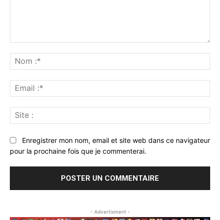
Commenter
:
No
:*
Ema
:*
Sit
:
Enregistrer mon nom, email et site web dans ce navigateur
pour la prochaine fois que je commenterai.
- Advertisment -