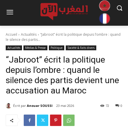
Accueil
Actualités
“Jabroot” écrit la politique depuis l’ombre : quand
le silence des partis...
Actualités
Médias & Presse
Politique
Société & Faits divers
“Jabroot” écrit la politique
depuis l’ombre : quand le
silence des partis devient une
accusation au Maroc
Écrit par
Anouar SOUSSI
23 mai 2026
72
0