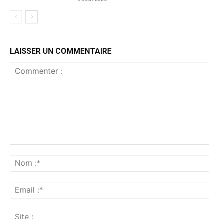
LAISSER UN COMMENTAIRE
Commenter
:
No
:*
Ema
:*
Sit