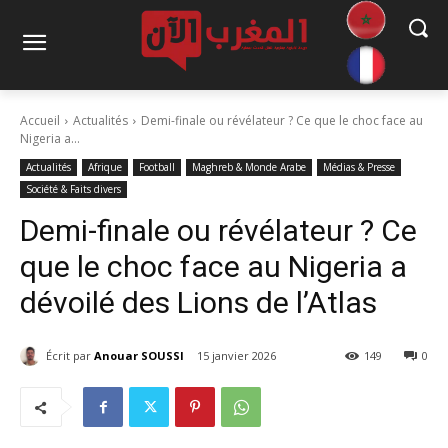
Accueil
Actualités
Demi-finale ou révélateur ? Ce que le choc face au
Nigeria a...
Actualités
Afrique
Football
Maghreb & Monde Arabe
Médias & Presse
Société & Faits divers
Demi-finale ou révélateur ? Ce
que le choc face au Nigeria a
dévoilé des Lions de l’Atlas
Écrit par
Anouar SOUSSI
15 janvier 2026
149
0