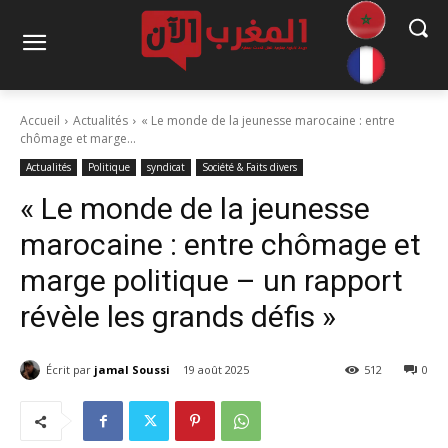
Accueil
Actualités
« Le monde de la jeunesse marocaine : entre
chômage et marge...
Actualités
Politique
syndicat
Société & Faits divers
« Le monde de la jeunesse
marocaine : entre chômage et
marge politique – un rapport
révèle les grands défis »
Écrit par
jamal Soussi
19 août 2025
512
0