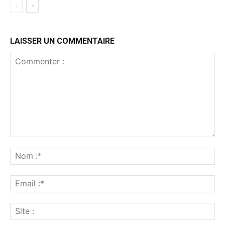
LAISSER UN COMMENTAIRE
Commenter
:
No
:*
Ema
:*
Sit
: