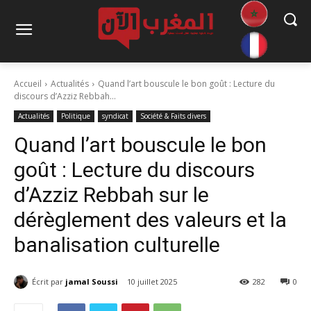
Accueil
Actualités
Quand l’art bouscule le bon goût : Lecture du
discours d’Azziz Rebbah...
Actualités
Politique
syndicat
Société & Faits divers
Quand l’art bouscule le bon
goût : Lecture du discours
d’Azziz Rebbah sur le
dérèglement des valeurs et la
banalisation culturelle
Écrit par
jamal Soussi
10 juillet 2025
282
0