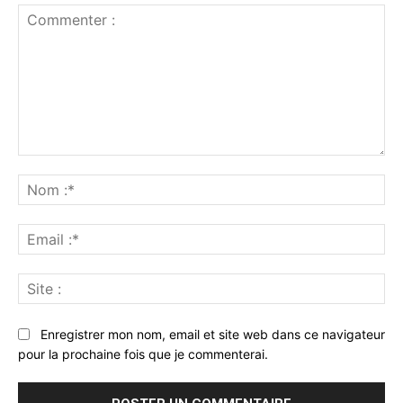
Commenter
:
No
:*
Ema
:*
Sit
:
Enregistrer mon nom, email et site web dans ce navigateur
pour la prochaine fois que je commenterai.