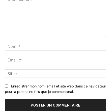
Commenter
:
No
:*
Ema
:*
Sit
:
Enregistrer mon nom, email et site web dans ce navigateur
pour la prochaine fois que je commenterai.