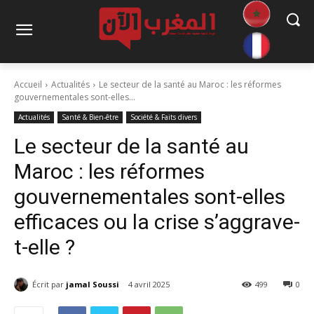
Accueil
Actualités
Le secteur de la santé au Maroc : les réformes
gouvernementales sont-elles...
Actualités
Santé & Bien-être
Société & Faits divers
Le secteur de la santé au
Maroc : les réformes
gouvernementales sont-elles
efficaces ou la crise s’aggrave-
t-elle ?
Écrit par
jamal Soussi
4 avril 2025
499
0