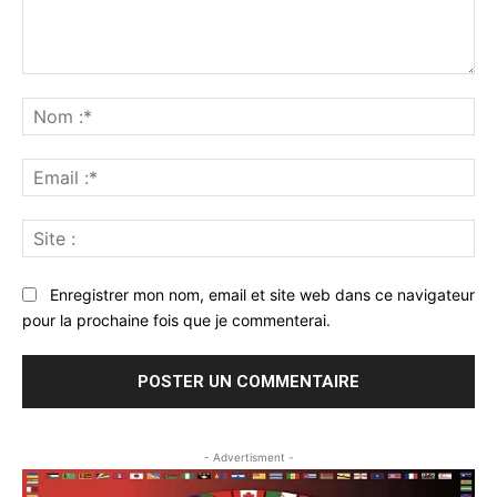
Commenter
:
No
:*
Ema
:*
Sit
:
Enregistrer mon nom, email et site web dans ce navigateur
pour la prochaine fois que je commenterai.
- Advertisment -