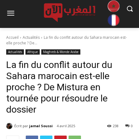
Accueil
Actualités
La fin du conflit autour du Sahara marocain est-
elle proche ? De...
Actualités
Afrique
Maghreb & Monde Arabe
La fin du conflit autour du
Sahara marocain est-elle
proche ? De Mistura en
tournée pour résoudre le
dossier
Écrit par
jamal Soussi
4 avril 2025
238
0