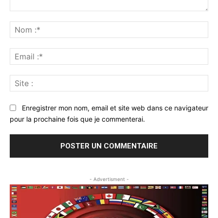
Commenter
:
No
:*
Ema
:*
Sit
:
Enregistrer mon nom, email et site web dans ce navigateur
pour la prochaine fois que je commenterai.
- Advertisment -