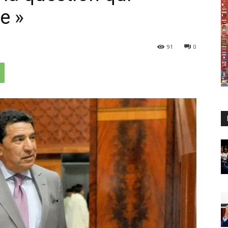
e »
91
0