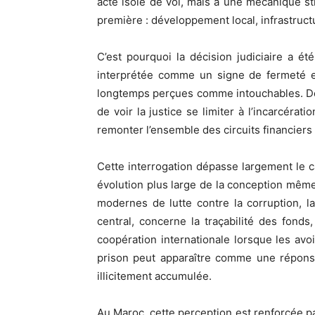
acte isolé de vol, mais à une mécanique str
première : développement local, infrastruc
C’est pourquoi la décision judiciaire a é
interprétée comme un signe de fermeté et 
longtemps perçues comme intouchables. De l’
de voir la justice se limiter à l’incarcérat
remonter l’ensemble des circuits financiers
Cette interrogation dépasse largement le
évolution plus large de la conception mêm
modernes de lutte contre la corruption, la 
central, concerne la traçabilité des fonds
coopération internationale lorsque les avoi
prison peut apparaître comme une réponse 
illicitement accumulée.
Au Maroc, cette perception est renforcée pa