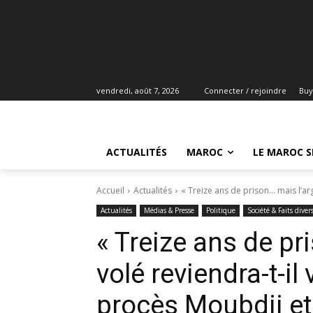
vendredi, août 7, 2026
Connecter / rejoindre
Buy
ACTUALITÉS
MAROC
LE MAROC S
Accueil
Actualités
« Treize ans de prison… mais l’arge
Actualités
Médias & Presse
Politique
Société & Faits diver
« Treize ans de pr
volé reviendra-t-il 
procès Moubdii et