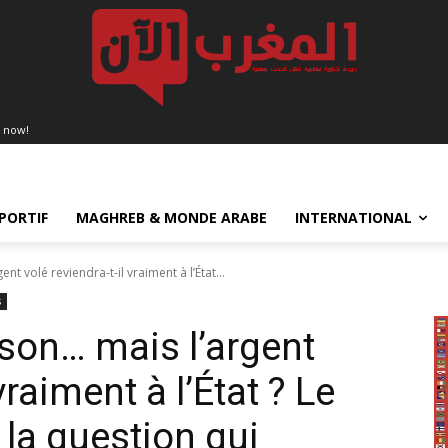
 now!
PORTIF
MAGHREB & MONDE ARABE
INTERNATIONAL
nt volé reviendra-t-il vraiment à l’État...
s
ison… mais l’argent
vraiment à l’État ? Le
 la question qui