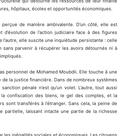
ucturelle qui détourne les ressources de leur finalité
tures, hôpitaux, écoles et opportunités économiques.
té perçue de manière ambivalente. D’un côté, elle est
d’évolution de l’action judiciaire face à des figures
autre, elle suscite une inquiétude persistante : celle
ion sans parvenir à récupérer les avoirs détournés ni à
 impliqués.
 cas personnel de Mohamed Moubdii. Elle touche à une
e de la justice financière. Dans de nombreux systèmes
sanction pénale n’est qu’un volet. L’autre, tout aussi
, la confiscation des biens, le gel des comptes, et la
rs sont transférés à l’étranger. Sans cela, la peine de
partielle, laissant intacte une partie de la richesse
r les inégalités sociales et économiques. Les citoyens