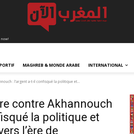
 now!
PORTIF
MAGHREB & MONDE ARABE
INTERNATIONAL
uch : l’argent a-t-il confisqué la politique et...
rre contre Akhannouch
nfisqué la politique et
ers l’ère de