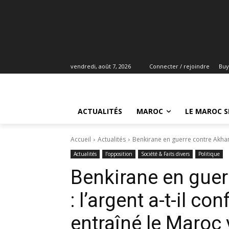
vendredi, août 7, 2026
Connecter / rejoindre
Buy
ACTUALITÉS
MAROC
LE MAROC S
Accueil
Actualités
Benkirane en guerre contre Akhanno
Actualités
l’opposition
Société & Faits divers
Politique
Benkirane en gue
: l’argent a-t-il co
entraîné le Maroc v