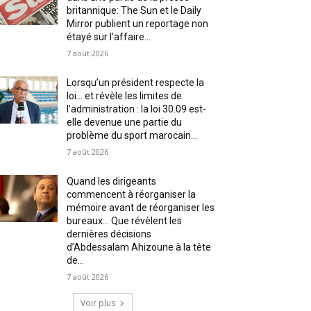
britannique: The Sun et le Daily
Mirror publient un reportage non
étayé sur l’affaire...
7 août 2026
Lorsqu’un président respecte la
loi… et révèle les limites de
l’administration : la loi 30.09 est-
elle devenue une partie du
problème du sport marocain...
7 août 2026
Quand les dirigeants
commencent à réorganiser la
mémoire avant de réorganiser les
bureaux… Que révèlent les
dernières décisions
d’Abdessalam Ahizoune à la tête
de...
7 août 2026
Voir plus