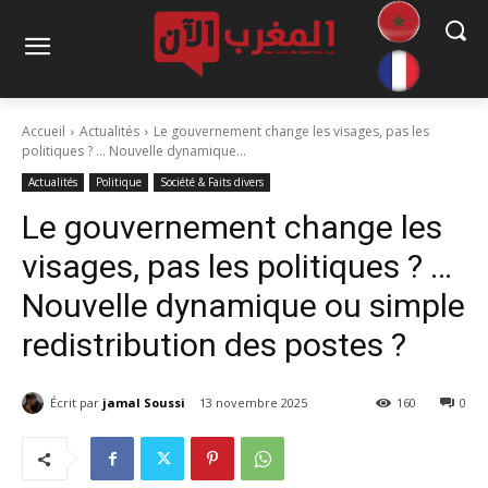
Accueil
Actualités
Le gouvernement change les visages, pas les
politiques ? … Nouvelle dynamique...
Actualités
Politique
Société & Faits divers
Le gouvernement change les
visages, pas les politiques ? …
Nouvelle dynamique ou simple
redistribution des postes ?
Écrit par
jamal Soussi
13 novembre 2025
160
0