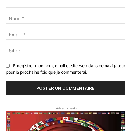
Commenter
:
No
:*
Ema
:*
Sit
:
Enregistrer mon nom, email et site web dans ce navigateur
pour la prochaine fois que je commenterai.
- Advertisment -