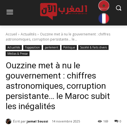
Accueil
Actualités
Ouzzine met à nu le gouvernement : chiffres
astronomiques, corruption persistante… le...
Actualités
l’opposition
parlement
Politique
Société & Faits divers
Médias & Presse
Ouzzine met à nu le
gouvernement : chiffres
astronomiques, corruption
persistante… le Maroc subit
les inégalités
Écrit par
jamal Soussi
14 novembre 2025
169
0