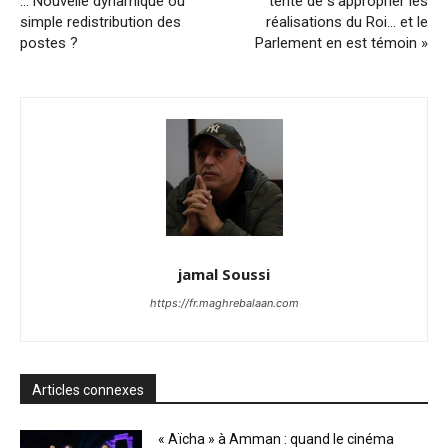
… Nouvelle dynamique ou
tente de s’approprier les
simple redistribution des
réalisations du Roi… et le
postes ?
Parlement en est témoin »
jamal Soussi
https://fr.maghrebalaan.com
Articles connexes
« Aïcha » à Amman : quand le cinéma