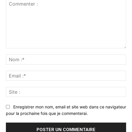
Commenter
:
No
:*
Ema
:*
Sit
:
Enregistrer mon nom, email et site web dans ce navigateur
pour la prochaine fois que je commenterai.