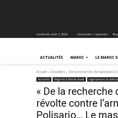
vendredi, août 7, 2026
Connecter / rejoindre
Buy
ACTUALITÉS
MAROC
LE MAROC S
Accueil
Actualités
"De la recherche de subsistance à 
Actualités
Maghreb & Monde Arabe
organisations de défens
« De la recherche 
révolte contre l’ar
Polisario… Le mas