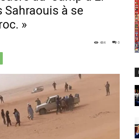
s Sahraouis à se
roc. »
484
0