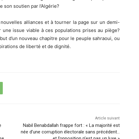
de son soutien par l’Algérie?
 nouvelles alliances et à tourner la page sur un demi-
rir une issue viable à ces populations prises au piège?
but d’un nouveau chapitre pour le peuple sahraoui, ou
irations de liberté et de dignité.
Article suivant
e
Nabil Benabdallah frappe fort : « La majorité est
née d’une corruption électorale sans précédent…
se
et l’opposition n’est pas un luxe »