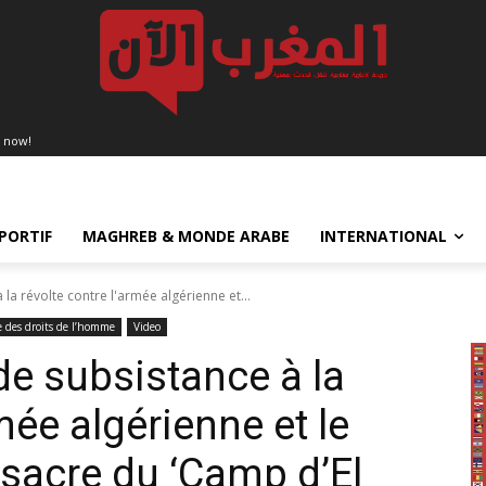
 now!
PORTIF
MAGHREB & MONDE ARABE
INTERNATIONAL
la révolte contre l'armée algérienne et...
e des droits de l’homme
Video
de subsistance à la
mée algérienne et le
sacre du ‘Camp d’El