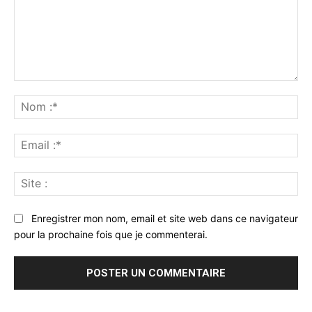
Commenter
:
No
:*
Ema
:*
Sit
:
Enregistrer mon nom, email et site web dans ce navigateur
pour la prochaine fois que je commenterai.