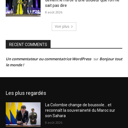
devient le miroir d’une douleur que l’on ne
sait pas dire
8 août 2026
Voir plus
RECENT COMMENTS
Un commentateur ou commentatrice WordPress
Bonjour tout
sur
le monde !
Les plus regardés
La Colombie change de boussole… et
reconnaît la souveraineté du Maroc sur
son Sahara
8 août 2026