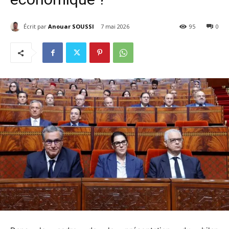
Écrit par
Anouar SOUSSI
7 mai 2026
95
0