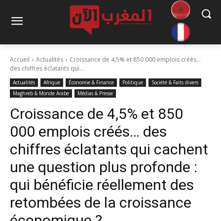
Accueil
Actualités
Croissance de 4,5% et 850 000 emplois créés…
des chiffres éclatants qui...
Actualités
Afrique
Économie & Finance
Politique
Société & Faits divers
Maghreb & Monde Arabe
Médias & Presse
Croissance de 4,5% et 850
000 emplois créés… des
chiffres éclatants qui cachent
une question plus profonde :
qui bénéficie réellement des
retombées de la croissance
économique ?