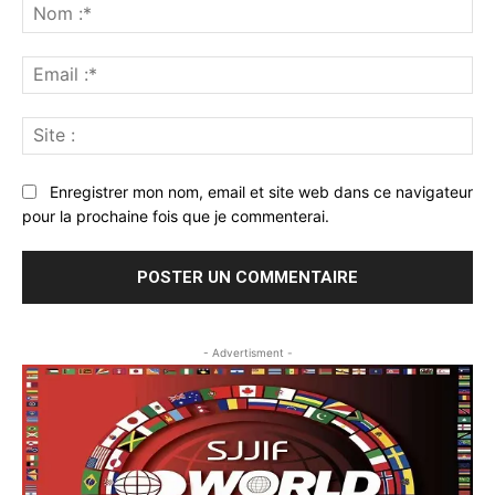
:
No
:*
Ema
:*
Sit
:
Enregistrer mon nom, email et site web dans ce navigateur
pour la prochaine fois que je commenterai.
- Advertisment -