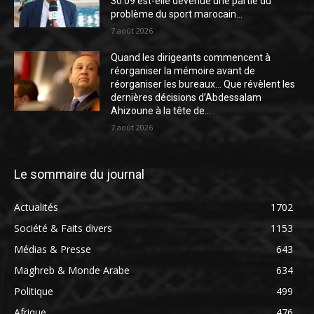
30.09 est-elle devenue une partie du
problème du sport marocain...
7 août 2026
Quand les dirigeants commencent à
réorganiser la mémoire avant de
réorganiser les bureaux… Que révèlent les
dernières décisions d’Abdessalam
Ahizoune à la tête de...
7 août 2026
Le sommaire du journal
Actualités
1702
Société & Faits divers
1153
Médias & Presse
643
Maghreb & Monde Arabe
634
Politique
499
Afrique
476