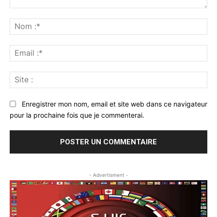
Commenter
:
No
:*
Ema
:*
Sit
:
Enregistrer mon nom, email et site web dans ce navigateur
pour la prochaine fois que je commenterai.
- Advertisment -