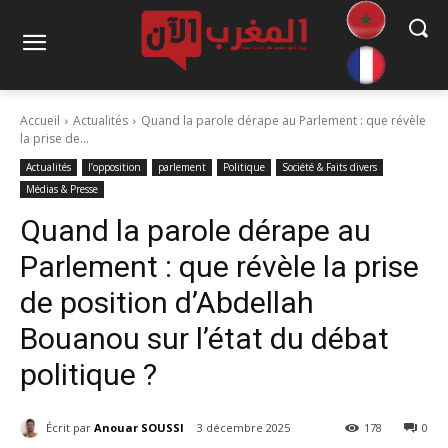
Accueil
Actualités
Quand la parole dérape au Parlement : que révèle
la prise de...
Actualités
l’opposition
parlement
Politique
Société & Faits divers
Médias & Presse
Quand la parole dérape au
Parlement : que révèle la prise
de position d’Abdellah
Bouanou sur l’état du débat
politique ?
Écrit par
Anouar SOUSSI
3 décembre 2025
178
0