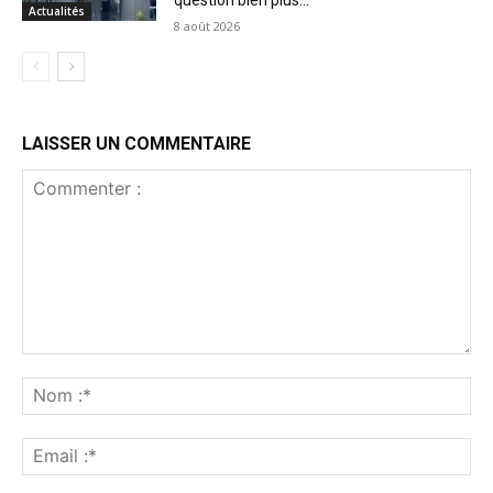
Actualités
8 août 2026
LAISSER UN COMMENTAIRE
Commenter
:
No
:*
Ema
:*