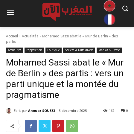
Accueil
Actualités
Mohamed Sassi abat le « Mur de Berlin » des
partis :...
Actualités
l’opposition
Politique
Société & Faits divers
Médias & Presse
Mohamed Sassi abat le « Mur
de Berlin » des partis : vers un
parti unique et la montée du
pragmatisme
Écrit par
Anouar SOUSSI
3 décembre 2025
167
0