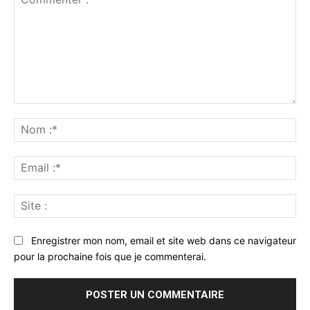
Commenter
:
No
:*
Ema
:*
Sit
:
Enregistrer mon nom, email et site web dans ce navigateur
pour la prochaine fois que je commenterai.