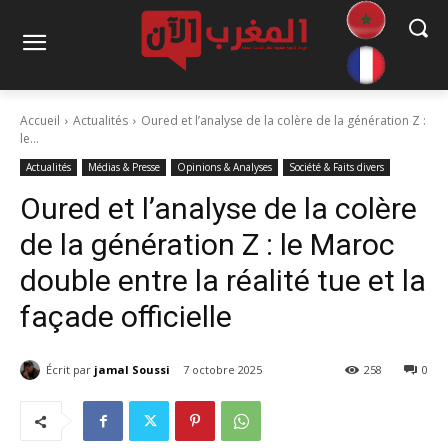
Accueil
Actualités
Oured et l’analyse de la colère de la génération Z :
le...
Actualités
Médias & Presse
Opinions & Analyses
Société & Faits divers
Oured et l’analyse de la colère
de la génération Z : le Maroc
double entre la réalité tue et la
façade officielle
Écrit par
jamal Soussi
7 octobre 2025
258
0