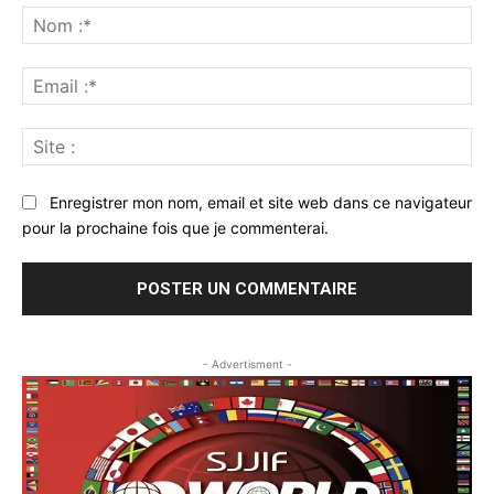
:
No
:*
Ema
:*
Sit
:
Enregistrer mon nom, email et site web dans ce navigateur
pour la prochaine fois que je commenterai.
- Advertisment -