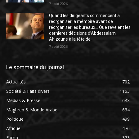
7 août 2026
Quand les dirigeants commencent à
réorganiser la mémoire avant de
réorganiser les bureaux… Que révèlent les
dernières décisions d’Abdessalam
Ahizoune à la tête de...
7 août 2026
Le sommaire du journal
Actualités
1702
Société & Faits divers
1153
Médias & Presse
643
Maghreb & Monde Arabe
634
Politique
499
Afrique
476
Europ
373