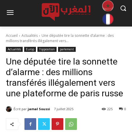
Accueil
Actualités
Une députée tire la sonnette d’alarme : des
millions transférés illégalement vers...
Actualités
Europ
l’opposition
parlement
Une députée tire la sonnette
d’alarme : des millions
transférés illégalement vers
une plateforme de paris russe
Écrit par
jamal Soussi
7 juillet 2025
225
0