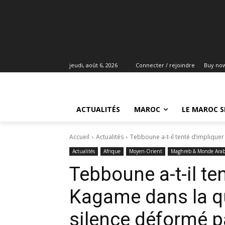
jeudi, août 6, 2026
Connecter / rejoindre
Buy no
ACTUALITÉS
MAROC
LE MAROC S
Accueil
Actualités
Tebboune a-t-il tenté d’impliquer
Actualités
Afrique
Moyen-Orient
Maghreb & Monde Ara
Tebboune a-t-il te
Kagame dans la qu
silence déformé p