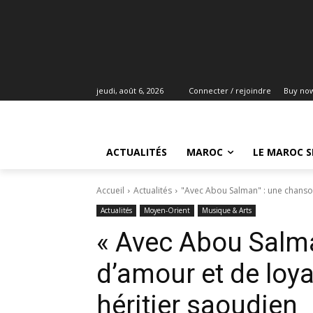
jeudi, août 6, 2026
Connecter / rejoindre
Buy no
ACTUALITÉS
MAROC
LE MAROC S
Accueil
Actualités
"Avec Abou Salman" : une chanson
Actualités
Moyen-Orient
Musique & Arts
« Avec Abou Salm
d’amour et de loy
héritier saoudien