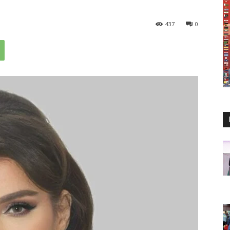
437
0