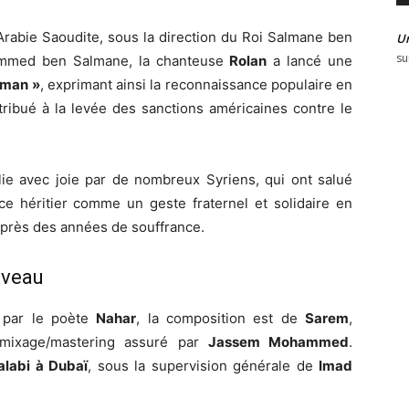
rabie Saoudite, sous la direction du Roi Salmane ben
U
su
hammed ben Salmane, la chanteuse
Rolan
a lancé une
lman »
, exprimant ainsi la reconnaissance populaire en
tribué à la levée des sanctions américaines contre le
lie avec joie par de nombreux Syriens, qui ont salué
 héritier comme un geste fraternel et solidaire en
 après des années de souffrance.
iveau
 par le poète
Nahar
, la composition est de
Sarem
,
 mixage/mastering assuré par
Jassem Mohammed
.
alabi à Dubaï
, sous la supervision générale de
Imad