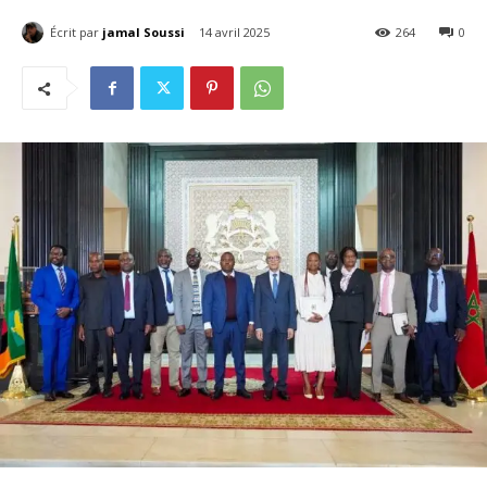
Écrit par
jamal Soussi
14 avril 2025
264
0