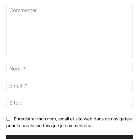
Commenter
:
No
:*
Ema
:*
Sit
:
Enregistrer mon nom, email et site web dans ce navigateur
pour la prochaine fois que je commenterai.