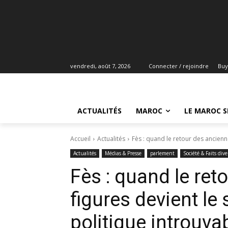
vendredi, août 7, 2026
Connecter / rejoindre
Buy
ACTUALITÉS
MAROC
LE MAROC S
Accueil
Actualités
Fès : quand le retour des ancienn
Actualités
Médias & Presse
parlement
Société & Faits dive
Fès : quand le ret
figures devient l
politique introuva