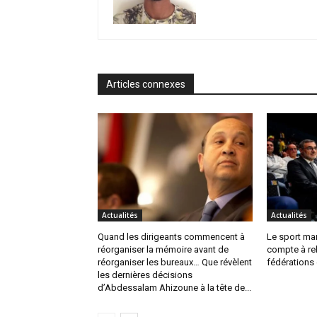
Articles connexes
Actualités
Actualités
Quand les dirigeants commencent à
Le sport mar
réorganiser la mémoire avant de
compte à re
réorganiser les bureaux… Que révèlent
fédérations e
les dernières décisions
d’Abdessalam Ahizoune à la tête de...