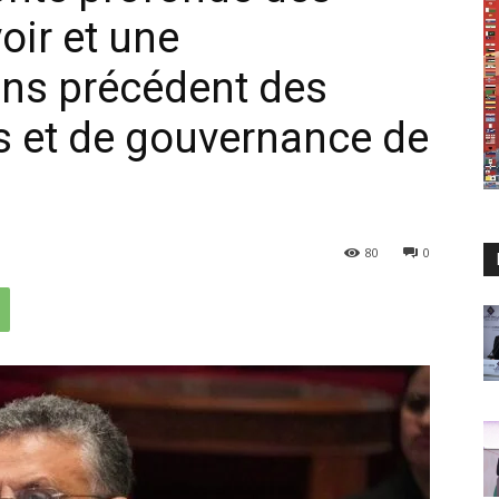
oir et une
ans précédent des
s et de gouvernance de
80
0