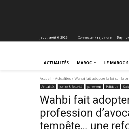
jeudi, août 6, 2026
Connecter / rejoindre
Buy no
ACTUALITÉS
MAROC
LE MAROC S
Accueil
Actualités
Wahbi fait adopter la loi sur la p
Actualités
Justice & Sécurité
parlement
Politique
Soci
Wahbi fait adopter 
profession d’avoc
tempête… une ref