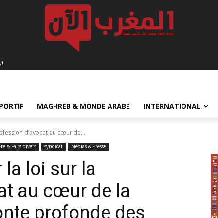
w!
PORTIF
MAGHREB & MONDE ARABE
INTERNATIONAL
rofession d’avocat au cœur de...
été & Faits divers
syndicat
Médias & Presse
la loi sur la
at au cœur de la
onte profonde des