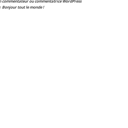
n commentateur ou commentatrice WordPress
Bonjour tout le monde !
r