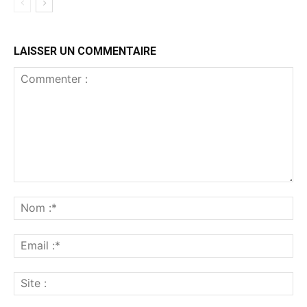
LAISSER UN COMMENTAIRE
Commenter
:
No
:*
Ema
:*
Sit
: