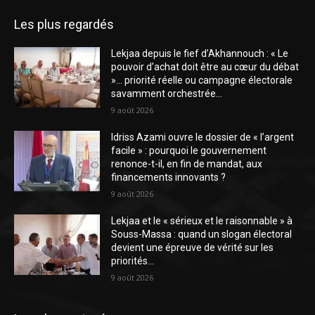
Les plus regardés
Lekjaa depuis le fief d’Akhannouch : « Le
pouvoir d’achat doit être au cœur du débat
»… priorité réelle ou campagne électorale
savamment orchestrée...
9 août 2026
Idriss Azami ouvre le dossier de « l’argent
facile » : pourquoi le gouvernement
renonce-t-il, en fin de mandat, aux
financements innovants ?
9 août 2026
Lekjaa et le « sérieux et le raisonnable » à
Souss-Massa : quand un slogan électoral
devient une épreuve de vérité sur les
priorités...
9 août 2026