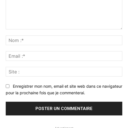
Commenter
:
No
:*
Ema
:*
Sit
:
Enregistrer mon nom, email et site web dans ce navigateur
pour la prochaine fois que je commenterai.
- Advertisment -