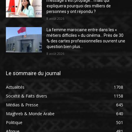
message s’est propagé… mais qui
expliquera pourquoi des milliers de
personnes y ont répondu ?
8 août 2026
La femme marocaine entre dans les «
métiers difficiles » du cinéma… Près de 30
% des cartes professionnelles ouvrent une
question bien plus...
8 août 2026
Le sommaire du journal
Actualités
1708
Société & Faits divers
1158
Médias & Presse
645
Maghreb & Monde Arabe
640
Politique
501
Afrique
481