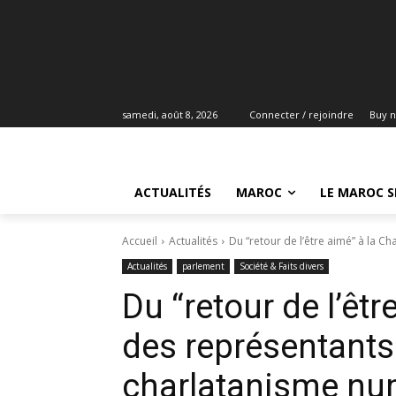
samedi, août 8, 2026
Connecter / rejoindre
Buy 
ACTUALITÉS
MAROC
LE MAROC S
Accueil
Actualités
Du “retour de l’être aimé” à la 
Actualités
parlement
Société & Faits divers
Du “retour de l’êt
des représentants
charlatanisme nu