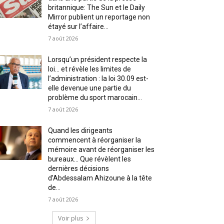
britannique: The Sun et le Daily
Mirror publient un reportage non
étayé sur l’affaire...
7 août 2026
Lorsqu’un président respecte la
loi… et révèle les limites de
l’administration : la loi 30.09 est-
elle devenue une partie du
problème du sport marocain...
7 août 2026
Quand les dirigeants
commencent à réorganiser la
mémoire avant de réorganiser les
bureaux… Que révèlent les
dernières décisions
d’Abdessalam Ahizoune à la tête
de...
7 août 2026
Voir plus