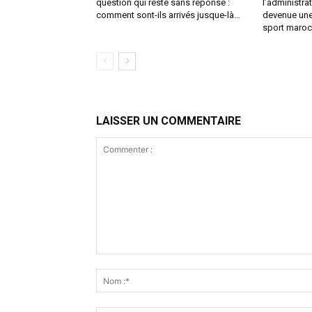
question qui reste sans réponse :
l’administrat
comment sont-ils arrivés jusque-là...
devenue une
sport maroca
LAISSER UN COMMENTAIRE
Commenter
: