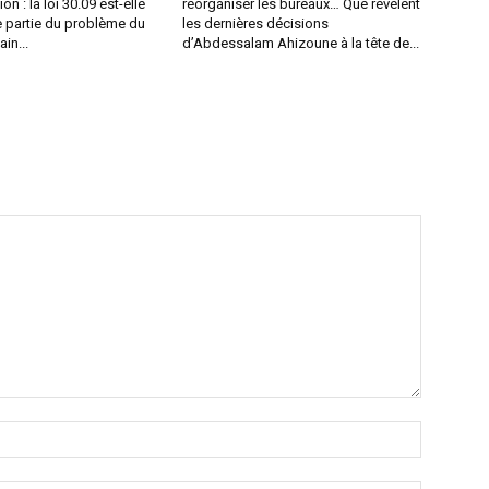
ion : la loi 30.09 est-elle
réorganiser les bureaux… Que révèlent
 partie du problème du
les dernières décisions
in...
d’Abdessalam Ahizoune à la tête de...
Nom
:*