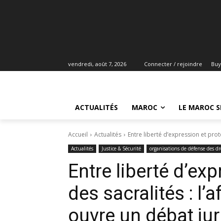
vendredi, août 7, 2026
Connecter / rejoindre
Buy
ACTUALITÉS
MAROC
LE MAROC S
Accueil
Actualités
Entre liberté d’expression et prote
Actualités
Justice & Sécurité
organisations de défense des d
Entre liberté d’ex
des sacralités : l’
ouvre un débat jur