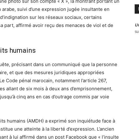
 une photo sur son compte « X », la montrant portant un
en arabe, suivi d’une expression jugée insultante en
’indignation sur les réseaux sociaux, certains
U
sa part, affirmé avoir reçu des menaces de viol et de
su
oits humains
quête, précisant dans un communiqué que la personne
aire, et que des mesures juridiques appropriées
. Le Code pénal marocain, notamment l’article 267,
ines allant de six mois à deux ans d’emprisonnement,
 jusqu’à cinq ans en cas d’outrage commis par voie
roits humains (AMDH) a exprimé son inquiétude face à
stitue une atteinte à la liberté d’expression. L’ancien
ant à lui affirmé dans un post Facebook que « l’insulte