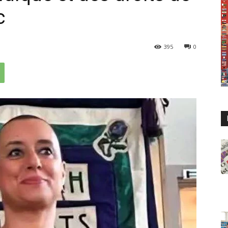
c
395
0