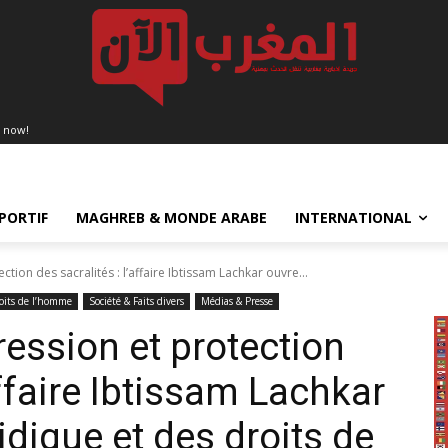
 now!
PORTIF
MAGHREB & MONDE ARABE
INTERNATIONAL
ction des sacralités : l’affaire Ibtissam Lachkar ouvre...
roits de l’homme
Société & Faits divers
Médias & Presse
pression et protection
affaire Ibtissam Lachkar
idique et des droits de