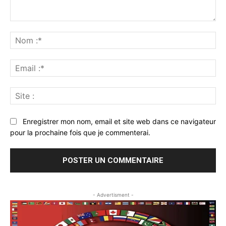
Commenter
:
No
:*
Ema
:*
Sit
:
Enregistrer mon nom, email et site web dans ce navigateur
pour la prochaine fois que je commenterai.
- Advertisment -