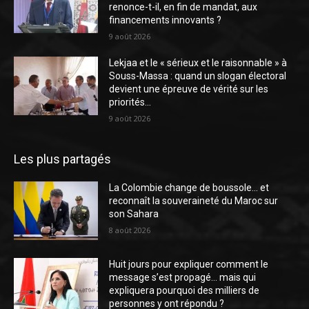
renonce-t-il, en fin de mandat, aux
financements innovants ?
9 août 2026
Lekjaa et le « sérieux et le raisonnable » à
Souss-Massa : quand un slogan électoral
devient une épreuve de vérité sur les
priorités...
9 août 2026
Les plus partagés
La Colombie change de boussole… et
reconnaît la souveraineté du Maroc sur
son Sahara
8 août 2026
Huit jours pour expliquer comment le
message s’est propagé… mais qui
expliquera pourquoi des milliers de
personnes y ont répondu ?