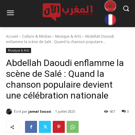
Accueil
Culture & Médias
Musique & Arts
Abdellah Daoudi
enflamme la scène de Salé : Quand la chanson populaire...
Musique & Arts
Abdellah Daoudi enflamme la
scène de Salé : Quand la
chanson populaire devient
une célébration nationale
Écrit par
jamal Soussi
1 juillet 2025
607
0