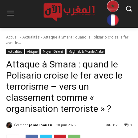
Accueil
Actualités
Attaque à Smara : quand le Polisario croise le fer
avec le...
Actualités
Afrique
Moyen-Orient
Maghreb & Monde Arabe
Attaque à Smara : quand le
Polisario croise le fer avec le
terrorisme – vers un
classement comme «
organisation terroriste » ?
Écrit par
jamal Soussi
28 juin 2025
312
0