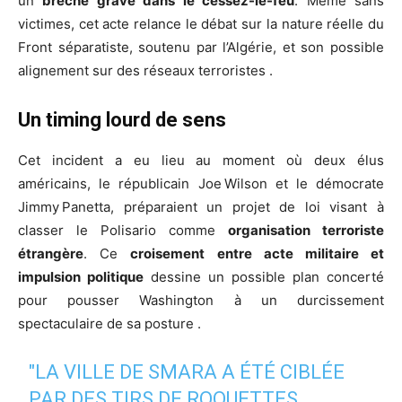
un
brèche grave dans le cessez-le-feu
. Même sans
victimes, cet acte relance le débat sur la nature réelle du
Front séparatiste, soutenu par l’Algérie, et son possible
alignement sur des réseaux terroristes .
Un timing lourd de sens
Cet incident a eu lieu au moment où deux élus
américains, le républicain Joe Wilson et le démocrate
Jimmy Panetta, préparaient un projet de loi visant à
classer le Polisario comme
organisation terroriste
étrangère
. Ce
croisement entre acte militaire et
impulsion politique
dessine un possible plan concerté
pour pousser Washington à un durcissement
spectaculaire de sa posture .
"LA VILLE DE SMARA A ÉTÉ CIBLÉE
PAR DES TIRS DE ROQUETTES