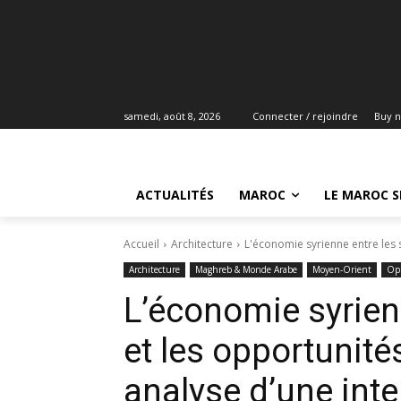
samedi, août 8, 2026
Connecter / rejoindre
Buy 
ACTUALITÉS
MAROC
LE MAROC S
Accueil
Architecture
L'économie syrienne entre les s
Architecture
Maghreb & Monde Arabe
Moyen-Orient
Opi
L’économie syrien
et les opportunité
analyse d’une inte