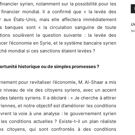
inancier syrien, notamment sur la possibilité pour les
inancier mondial. Il a confirmé que « la levée des
 aux États-Unis, mais elle affectera immédiatement
U
es banques sont « la circulation sanguine de toute
su
ons soulèvent la question suivante : la levée des
ancer l’économie en Syrie, et le système bancaire syrien
rché mondial si ces sanctions étaient levées ?
portunité historique ou de simples promesses ?
rnement pour revitaliser l’économie, M. Al-Shaar a mis
 le niveau de vie des citoyens syriens, avec un accent
 des talents syriens. Il a déclaré : « Je cherche à attirer
riennes, et notre objectif est d’améliorer les conditions
uvrent la voie à une analyse : le gouvernement syrien
les conditions actuelles ? Existe-t-il un plan réaliste
es citoyens, qui sont confrontés à des conditions