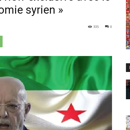
omie syrien »
335
0