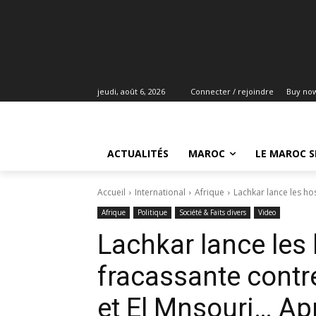
jeudi, août 6, 2026
Connecter / rejoindre
Buy no
ACTUALITÉS
MAROC
LE MAROC S
Accueil
International
Afrique
Lachkar lance les hos
Afrique
Politique
Société & Faits divers
Video
Lachkar lance les 
fracassante cont
et El Mnsouri… App