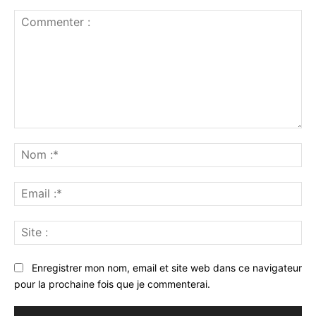
Commenter
:
No
:*
Ema
:*
Sit
:
Enregistrer mon nom, email et site web dans ce navigateur
pour la prochaine fois que je commenterai.