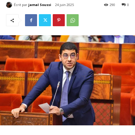
Écrit par
jamal Soussi
24 juin 2025
290
0