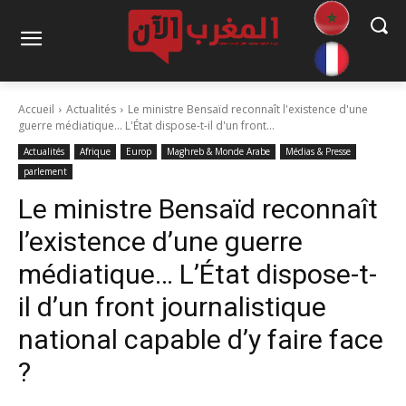
Accueil
Actualités
Le ministre Bensaïd reconnaît l'existence d'une
guerre médiatique... L'État dispose-t-il d'un front...
Actualités
Afrique
Europ
Maghreb & Monde Arabe
Médias & Presse
parlement
Le ministre Bensaïd reconnaît
l’existence d’une guerre
médiatique… L’État dispose-t-
il d’un front journalistique
national capable d’y faire face
?