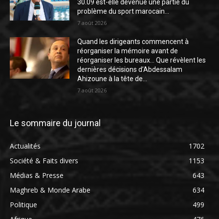
30.09 est-elle devenue une partie du
problème du sport marocain...
7 août 2026
Quand les dirigeants commencent à
réorganiser la mémoire avant de
réorganiser les bureaux… Que révèlent les
dernières décisions d’Abdessalam
Ahizoune à la tête de...
7 août 2026
Le sommaire du journal
Actualités
1702
Société & Faits divers
1153
Médias & Presse
643
Maghreb & Monde Arabe
634
Politique
499