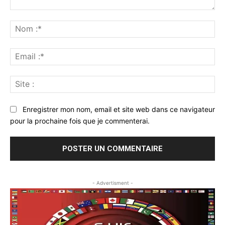
Commenter
:
No
:*
Ema
:*
Sit
:
Enregistrer mon nom, email et site web dans ce navigateur
pour la prochaine fois que je commenterai.
- Advertisment -