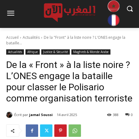
Accueil
Actualités
De la "Front" à la liste noire ? L'ONES engage la
bataille...
Actualités
Afrique
Justice & Sécurité
Maghreb & Monde Arabe
De la « Front » à la liste noire ?
L’ONES engage la bataille
pour classer le Polisario
comme organisation terroriste
Écrit par
jamal Soussi
14 avril 2025
388
0