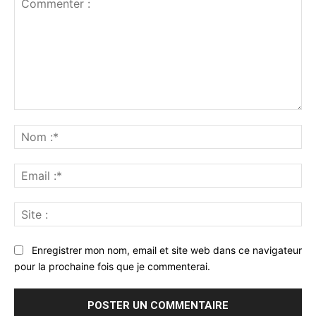
Commenter
:
No
:*
Ema
:*
Sit
:
Enregistrer mon nom, email et site web dans ce navigateur
pour la prochaine fois que je commenterai.